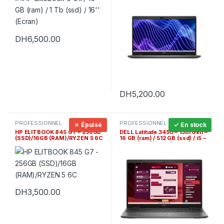
DH
6,500.00
DH
5,200.00
PROFESSIONNEL
PROFESSIONNEL
✗ Épuisé
✓ En stock
HP ELITBOOK 845 G7 – 256GB
DELL Latitude 3450 – 13th Gen –
(SSD)/16GB (RAM)/RYZEN 5 6C
16 GB (ram) / 512 GB (ssd) / i5 –
1335U (cpu) / 14 » (Ecran )
DH
3,500.00