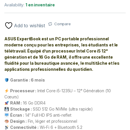
Availability:
1 en inventaire
Compare
Add to wishlist
ASUS ExpertBook est un PC portable professionnel
moderne conçu pour les entreprises, les étudiants et le
télétravail. Équipé d’un processeur Intel Core i5 12ᵉ
génération et de 16 Go de RAM, il offre une excellente
fluidité pour la bureautique avancée, le multitâche et les
applications professionnelles du quotidien.
Garantie : 6 mois
Processeur :
Intel Core i5-1235U – 12ᵉ Génération (10
Cœurs)
RAM :
16 Go DDR4
Stockage :
SSD 512 Go NVMe (ultra rapide)
Écran :
14″ Full HD IPS anti-reflet
Design :
Fin, léger et professionnel
Connectivité :
Wi-Fi 6 + Bluetooth 5.2