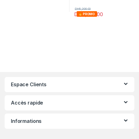
DH
5,200.00
DH
4,900.00
PROMO
Espace Clients
Accès rapide
Informations