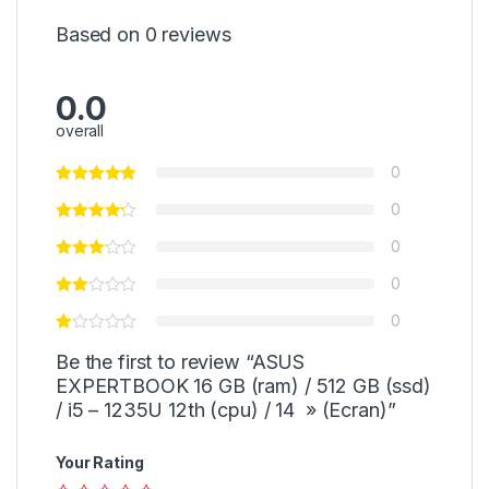
Based on 0 reviews
0.0
overall
0
0
0
0
0
Be the first to review “ASUS
EXPERTBOOK 16 GB (ram) / 512 GB (ssd)
/ i5 – 1235U 12th (cpu) / 14 » (Ecran)”
Your Rating