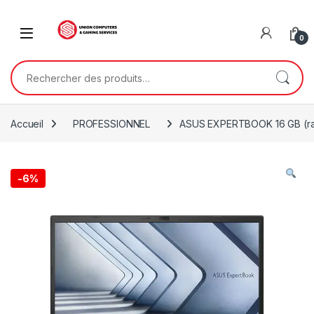
Skip to navigation
Skip to content
0
Rechercher :
Accueil
PROFESSIONNEL
ASUS EXPERTBOOK 16 GB (ram) 
-
6%