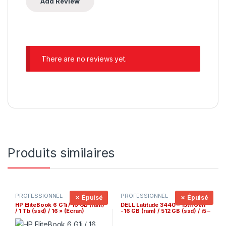
There are no reviews yet.
Produits similaires
PROFESSIONNEL
PROFESSIONNEL
✗ Épuisé
✗ Épuisé
HP EliteBook 6 G1i / 16 GB (ram)
DELL Latitude 3440 – 13th Gen
/ 1 Tb (ssd) / 16 » (Ecran)
-16 GB (ram) / 512 GB (ssd) / i5 –
1335U (cpu) / 14 » (Ecran )