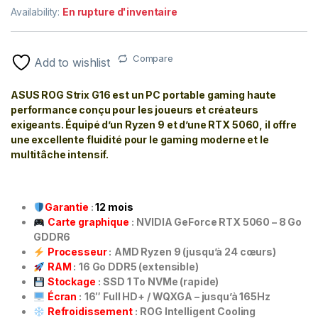
Availability:
En rupture d'inventaire
Compare
Add to wishlist
ASUS ROG Strix G16 est un PC portable gaming haute
performance conçu pour les joueurs et créateurs
exigeants. Équipé d’un Ryzen 9 et d’une RTX 5060, il offre
une excellente fluidité pour le gaming moderne et le
multitâche intensif.
Garantie
:
12 mois
Carte graphique
:
NVIDIA GeForce RTX 5060 – 8 Go
GDDR6
Processeur
:
AMD Ryzen 9 (jusqu’à 24 cœurs)
RAM
:
16 Go DDR5 (extensible)
Stockage
:
SSD 1 To NVMe (rapide)
Écran
:
16″ Full HD+ / WQXGA – jusqu’à 165Hz
Refroidissement
:
ROG Intelligent Cooling