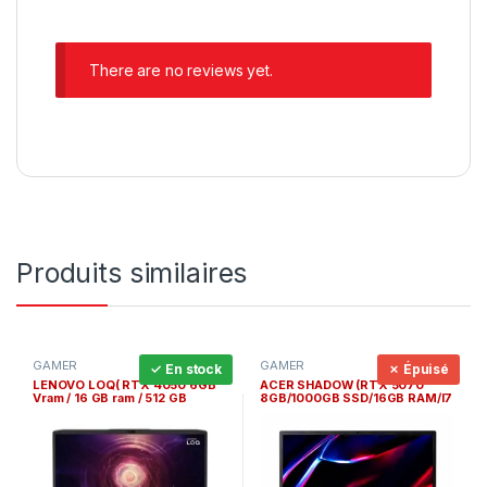
There are no reviews yet.
Produits similaires
GAMER
GAMER
✓ En stock
✗ Épuisé
LENOVO LOQ( RTX 4050 6GB
ACER SHADOW (RTX 5070
Vram / 16 GB ram / 512 GB
8GB/1000GB SSD/16GB RAM/I7
NVMEe /AMD Ryzen 7 / 16 GB
14Gen 16C)
Ram / 15,6 » Ecran )