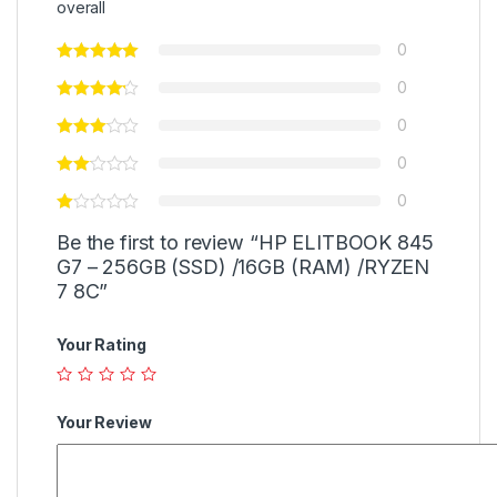
overall
0
0
0
0
0
Be the first to review “HP ELITBOOK 845
G7 – 256GB (SSD) /16GB (RAM) /RYZEN
7 8C”
Your Rating
Your Review