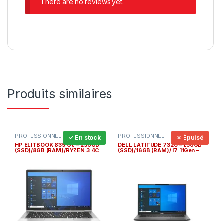
There are no reviews yet.
Produits similaires
PROFESSIONNEL
PROFESSIONNEL
✓ En stock
✗ Épuisé
HP ELITBOOK 835 G8 – 256GB
DELL LATITUDE 7320 – 256GB
(SSD)/8GB (RAM)/RYZEN 3 4C
(SSD)/16GB (RAM)/ I7 11Gen –
4C