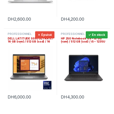
DH
2,600.00
DH
4,200.00
PROFESSIONNEL
PROFESSIONNEL
✗ Épuisé
✓ En stock
DELL LATITUDE 5550 ULTRA 5 /
HP 250 Notebook G9 -16 GB
16 GB (ram) / 512 GB (ssd) / 16
(ram) / 512 GB (ssd) / i5 – 1235U
» (Ecran)
(cpu) / 15.6 » (Ecran)
DH
6,000.00
DH
4,300.00